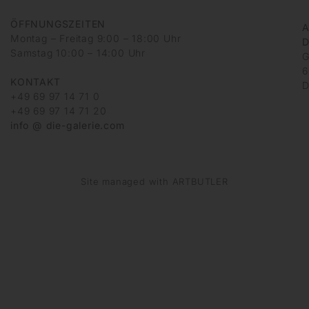
ÖFFNUNGSZEITEN
A
Montag – Freitag 9:00 – 18:00 Uhr
D
Samstag 10:00 – 14:00 Uhr
G
6
KONTAKT
D
+49 69 97 14 71 0
+49 69 97 14 71 20
info @ die-galerie.com
Site managed with ARTBUTLER