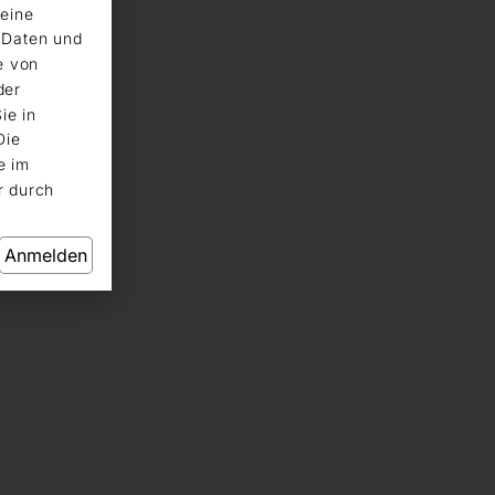
eine
n Daten und
e von
der
ie in
Die
e im
r durch
Anmelden