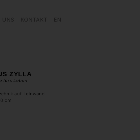
 UNS
KONTAKT
EN
US ZYLLA
e fürs Leben
echnik auf Leinwand
80 cm