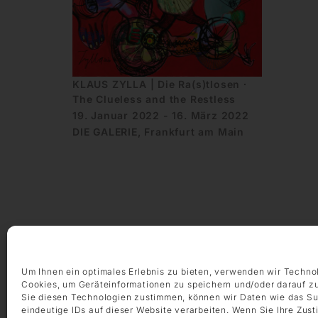
KLAUS ZYLLA | Die Ra(s)tlosen ∙
The Clueless and the Restless
19. Januar 2022 - 16. März 2022
DIE GALERIE, Frankfurt am Main
ÖFFNUNGSZEITEN
Montag – Freitag 9:00 – 18:00 Uhr
Um Ihnen ein optimales Erlebnis zu bieten, verwenden wir Techno
Samstag 10:00 – 14:00 Uhr
Cookies, um Geräteinformationen zu speichern und/oder darauf z
Sie diesen Technologien zustimmen, können wir Daten wie das Su
eindeutige IDs auf dieser Website verarbeiten. Wenn Sie Ihre Zus
KONTAKT