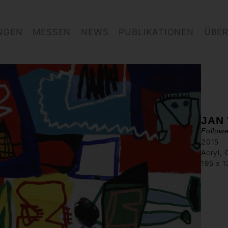
NGEN
MESSEN
NEWS
PUBLIKATIONEN
ÜBER
JAN
Follow
2015
Acryl, 
195 x 