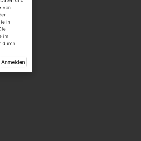
n Daten und
e von
der
ie in
Die
e im
r durch
Anmelden