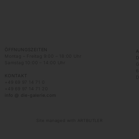
ÖFFNUNGSZEITEN
A
Montag – Freitag 9:00 – 18:00 Uhr
D
Samstag 10:00 – 14:00 Uhr
G
6
KONTAKT
D
+49 69 97 14 71 0
+49 69 97 14 71 20
info @ die-galerie.com
Site managed with ARTBUTLER