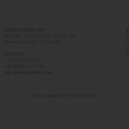
ÖFFNUNGSZEITEN
A
Montag – Freitag 9:00 – 18:00 Uhr
D
Samstag 10:00 – 14:00 Uhr
G
6
KONTAKT
D
+49 69 97 14 71 0
+49 69 97 14 71 20
info @ die-galerie.com
Site managed with ARTBUTLER