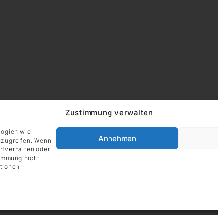
Zustimmung verwalten
logien wie
Annehmen
uzugreifen. Wenn
rfverhalten oder
ADRESSE
Impressum
timmung nicht
DIE GALERIE GmbH
tionen
Grüneburgweg 123
60323 Frankfurt am Main
Deutschland