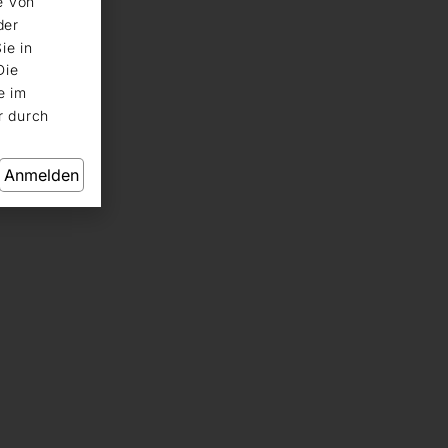
e von
der
ie in
Die
e im
r durch
Anmelden