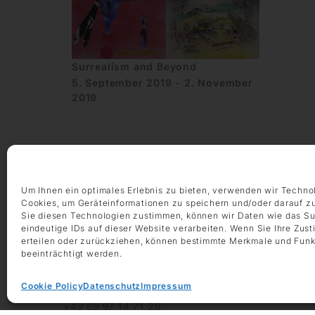
Surrealism and Beyond
5. September 2019 - 2. November
2019
Um Ihnen ein optimales Erlebnis zu bieten, verwenden wir Techno
Cookies, um Geräteinformationen zu speichern und/oder darauf z
Sie diesen Technologien zustimmen, können wir Daten wie das Su
ÖFFNUNGSZEITEN
eindeutige IDs auf dieser Website verarbeiten. Wenn Sie Ihre Zus
Montag – Freitag 9:00 – 18:00 Uhr
erteilen oder zurückziehen, können bestimmte Merkmale und Funk
Samstag 10:00 – 14:00 Uhr
beeinträchtigt werden.
KONTAKT
Cookie Policy
Datenschutz
Impressum
+49 69 97 14 71 0
+49 69 97 14 71 20