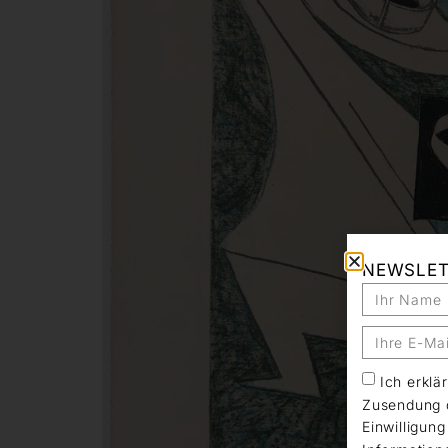
NEWSLE
Ich erkl
Zusendung d
Einwilligun