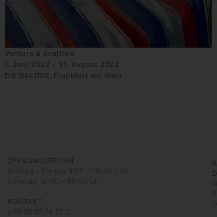
Ventura & Scultura
1. Juni 2022 - 31. August 2022
DIE GALERIE, Frankfurt am Main
ÖFFNUNGSZEITEN
A
Montag – Freitag 9:00 – 18:00 Uhr
D
Samstag 10:00 – 14:00 Uhr
G
6
KONTAKT
D
+49 69 97 14 71 0