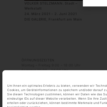
VOLKER STELZMANN. Stadt –
Werkstatt
24. März 2021 - 2. Juni 2021
DIE GALERIE, Frankfurt am Main
ÖFFNUNGSZEITEN
Montag – Freitag 9:00 – 18:00 Uhr
Samstag 10:00 – 14:00 Uhr
KONTAKT
+49 69 97 14 71 0
Um Ihnen ein optimales Erlebnis zu bieten, verwenden wir Techno
+49 69 97 14 71 20
Cookies, um Geräteinformationen zu speichern und/oder darauf z
Sie diesen Technologien zustimmen, können wir Daten wie das Su
info @ die-galerie.com
eindeutige IDs auf dieser Website verarbeiten. Wenn Sie Ihre Zus
erteilen oder zurückziehen, können bestimmte Merkmale und Funk