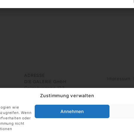
ADRESSE
Impressum
DIE GALERIE GmbH
Grüneburgweg 123
60323 Frankfurt am Main
Zustimmung verwalten
Deutschland
logien wie
Annehmen
uzugreifen. Wenn
rfverhalten oder
timmung nicht
tionen