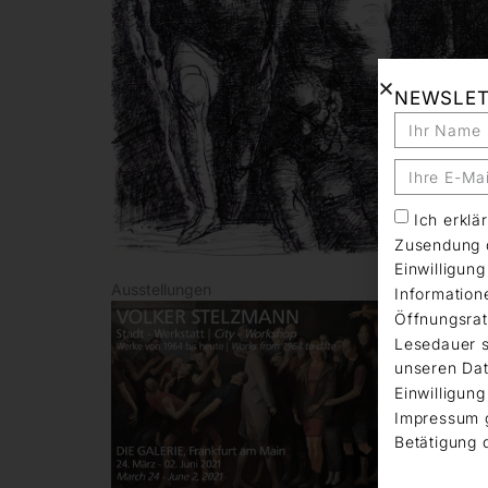
NEWSLE
Ich erkl
Zusendung d
Einwilligun
Ausstellungen
Information
Öffnungsrat
Lesedauer s
unseren Dat
Einwilligung
Impressum 
Betätigung 