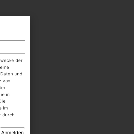
Zwecke der
eine
n Daten und
e von
der
ie in
Die
e im
r durch
Anmelden