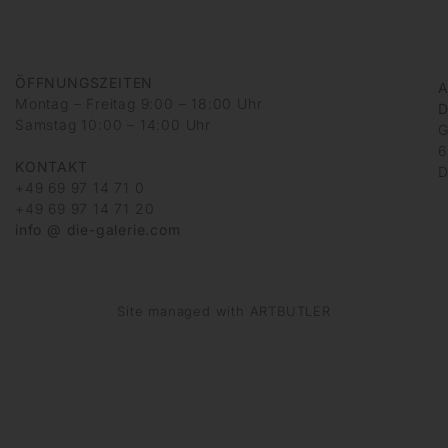
ÖFFNUNGSZEITEN
A
Montag – Freitag 9:00 – 18:00 Uhr
D
Samstag 10:00 – 14:00 Uhr
G
6
KONTAKT
D
+49 69 97 14 71 0
+49 69 97 14 71 20
info @ die-galerie.com
Site managed with ARTBUTLER