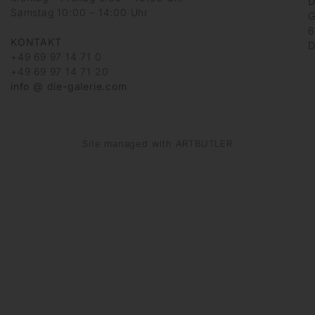
D
Samstag 10:00 – 14:00 Uhr
G
6
KONTAKT
D
+49 69 97 14 71 0
+49 69 97 14 71 20
info @ die-galerie.com
Site managed with ARTBUTLER