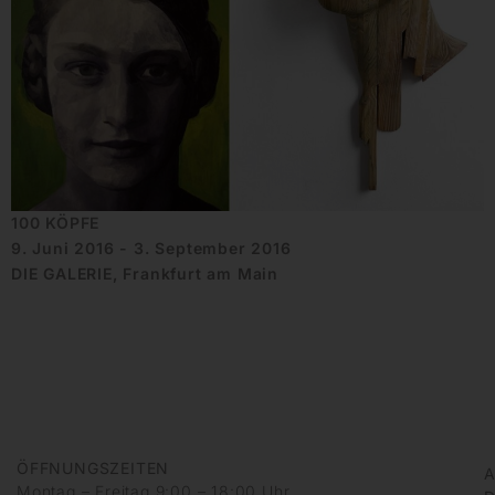
100 KÖPFE
9. Juni 2016 - 3. September 2016
DIE GALERIE, Frankfurt am Main
ÖFFNUNGSZEITEN
A
Montag – Freitag 9:00 – 18:00 Uhr