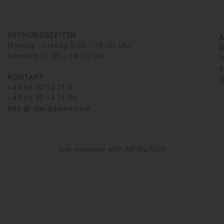
ÖFFNUNGSZEITEN
A
Montag – Freitag 9:00 – 18:00 Uhr
D
Samstag 10:00 – 14:00 Uhr
G
6
KONTAKT
D
+49 69 97 14 71 0
+49 69 97 14 71 20
info @ die-galerie.com
Site managed with ARTBUTLER