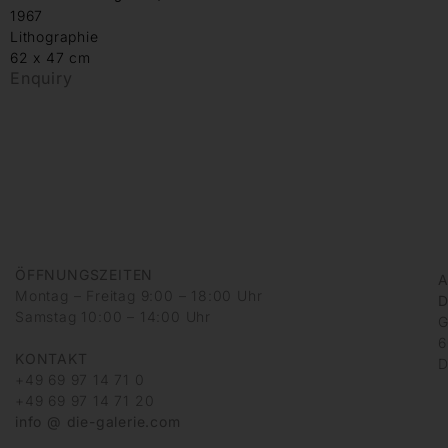
1967
Lithographie
62 x 47 cm
Enquiry
ÖFFNUNGSZEITEN
A
Montag – Freitag 9:00 – 18:00 Uhr
D
Samstag 10:00 – 14:00 Uhr
G
6
KONTAKT
D
+49 69 97 14 71 0
+49 69 97 14 71 20
info @ die-galerie.com