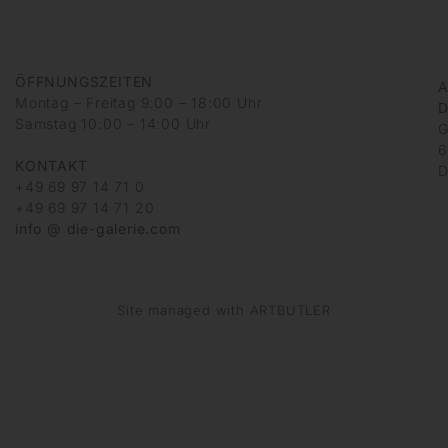
ÖFFNUNGSZEITEN
A
Montag – Freitag 9:00 – 18:00 Uhr
D
Samstag 10:00 – 14:00 Uhr
G
6
KONTAKT
D
+49 69 97 14 71 0
+49 69 97 14 71 20
info @ die-galerie.com
Site managed with ARTBUTLER