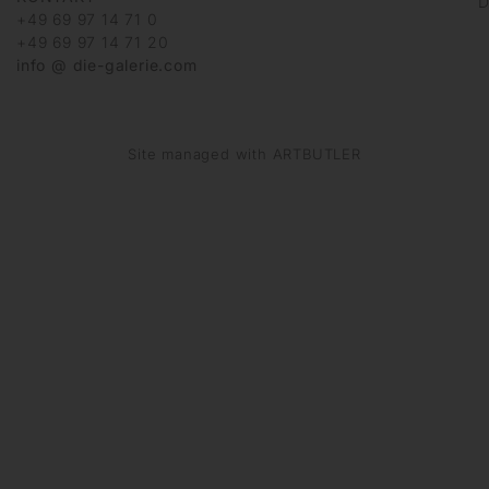
D
+49 69 97 14 71 0
+49 69 97 14 71 20
info @ die-galerie.com
Site managed with ARTBUTLER