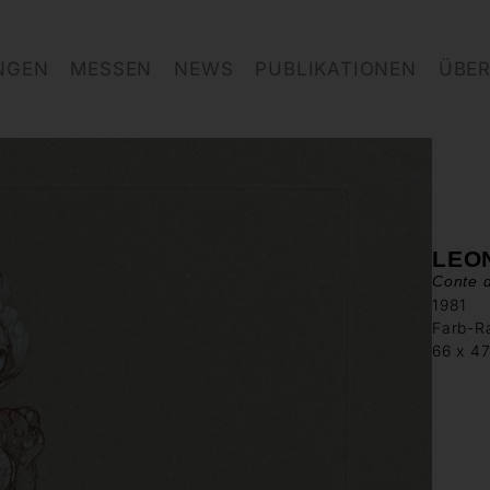
NGEN
MESSEN
NEWS
PUBLIKATIONEN
ÜBER
LEON
Conte d
1981
Farb-R
66 x 4