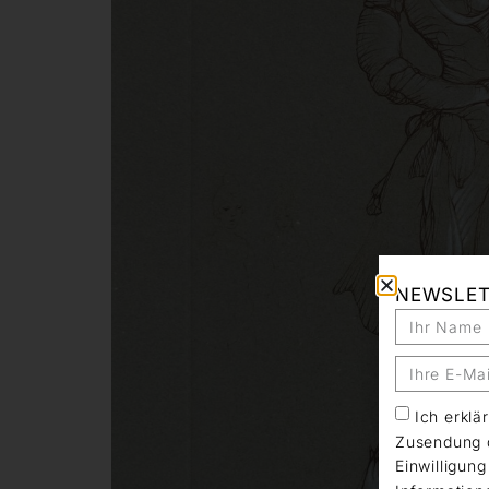
NEWSLE
Ich erkl
Zusendung d
Einwilligun