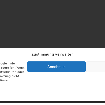
Zustimmung verwalten
logien wie
Annehmen
uzugreifen. Wenn
ADRESSE
rfverhalten oder
Impressum
DIE GALERIE GmbH
timmung nicht
Grüneburgweg 123
tionen
60323 Frankfurt am Main
Deutschland