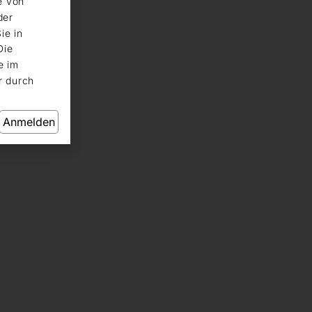
e von
der
ie in
Die
e im
r durch
Anmelden