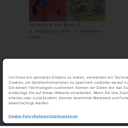
Surrealism and Beyond
5. September 2019 - 2. November
2019
Um Ihnen ein optimales Erlebnis zu bieten, verwenden wir Techno
Cookies, um Geräteinformationen zu speichern und/oder darauf z
ÖFFNUNGSZEITEN
Sie diesen Technologien zustimmen, können wir Daten wie das Su
Montag – Freitag 9:00 – 18:00 Uhr
eindeutige IDs auf dieser Website verarbeiten. Wenn Sie Ihre Zus
Samstag 10:00 – 14:00 Uhr
erteilen oder zurückziehen, können bestimmte Merkmale und Funk
beeinträchtigt werden.
KONTAKT
+49 69 97 14 71 0
Cookie Policy
Datenschutz
Impressum
+49 69 97 14 71 20
info @ die-galerie.com