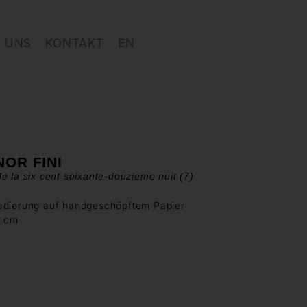
 UNS
KONTAKT
EN
OR FINI
e la six cent soixante-douzieme nuit (7)
adierung auf handgeschöpftem Papier
7 cm