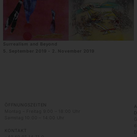
Surrealism and Beyond
5. September 2019 - 2. November 2019
ÖFFNUNGSZEITEN
A
Montag – Freitag 9:00 – 18:00 Uhr
D
Samstag 10:00 – 14:00 Uhr
G
6
KONTAKT
D
+49 69 97 14 71 0