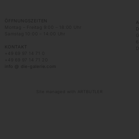
ÖFFNUNGSZEITEN
A
Montag – Freitag 9:00 – 18:00 Uhr
D
Samstag 10:00 – 14:00 Uhr
G
6
KONTAKT
D
+49 69 97 14 71 0
+49 69 97 14 71 20
info @ die-galerie.com
Site managed with ARTBUTLER