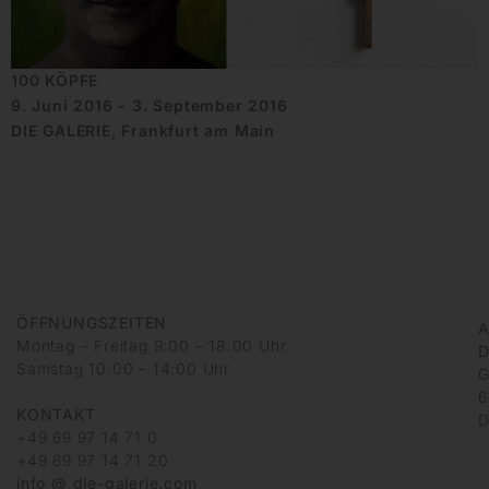
100 KÖPFE
9. Juni 2016 - 3. September 2016
DIE GALERIE, Frankfurt am Main
ÖFFNUNGSZEITEN
A
Montag – Freitag 9:00 – 18:00 Uhr
D
Samstag 10:00 – 14:00 Uhr
G
6
KONTAKT
D
+49 69 97 14 71 0
+49 69 97 14 71 20
info @ die-galerie.com