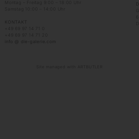
Montag – Freitag 9:00 – 18:00 Uhr
D
Samstag 10:00 – 14:00 Uhr
G
6
KONTAKT
D
+49 69 97 14 71 0
+49 69 97 14 71 20
info @ die-galerie.com
Site managed with ARTBUTLER