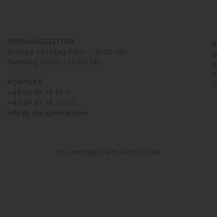
ÖFFNUNGSZEITEN
A
Montag – Freitag 9:00 – 18:00 Uhr
D
Samstag 10:00 – 14:00 Uhr
G
6
KONTAKT
D
+49 69 97 14 71 0
+49 69 97 14 71 20
info @ die-galerie.com
Site managed with ARTBUTLER