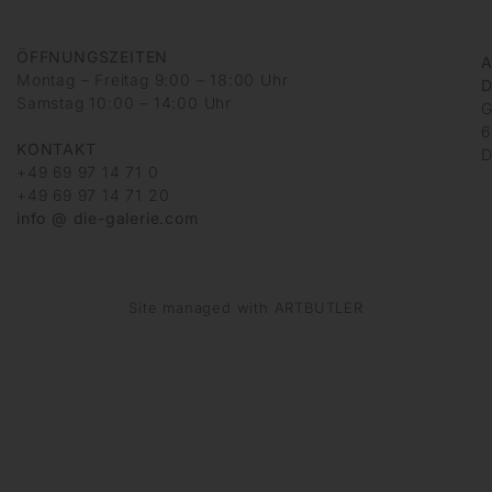
ÖFFNUNGSZEITEN
A
Montag – Freitag 9:00 – 18:00 Uhr
D
Samstag 10:00 – 14:00 Uhr
G
6
KONTAKT
D
+49 69 97 14 71 0
+49 69 97 14 71 20
info @ die-galerie.com
Site managed with ARTBUTLER