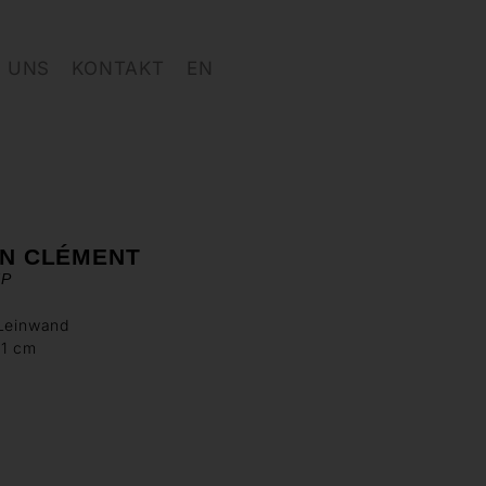
 UNS
KONTAKT
EN
IN CLÉMENT
7P
 Leinwand
81 cm