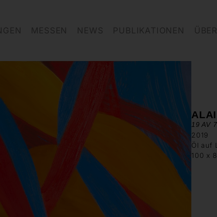
NGEN
MESSEN
NEWS
PUBLIKATIONEN
ÜBER
ALA
19 AV 
2019
Öl auf
100 x 