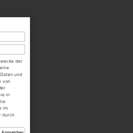
Zwecke der
eine
n Daten und
e von
der
ie in
Die
e im
r durch
Anmelden