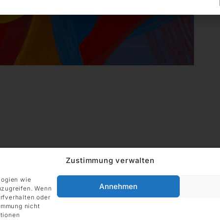
ADRESSE
Impressum
Zustimmung verwalten
DIE GALERIE GmbH
Grüneburgweg 123
logien wie
60323 Frankfurt am Main
Annehmen
uzugreifen. Wenn
Deutschland
rfverhalten oder
timmung nicht
tionen