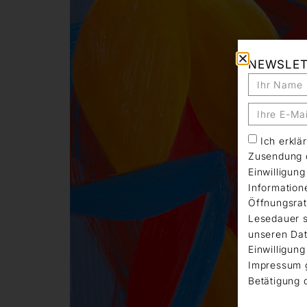
NEWSLE
Ich erkl
Zusendung d
Einwilligun
Information
Öffnungsrat
Lesedauer s
unseren Dat
Einwilligung
Impressum 
Betätigung 