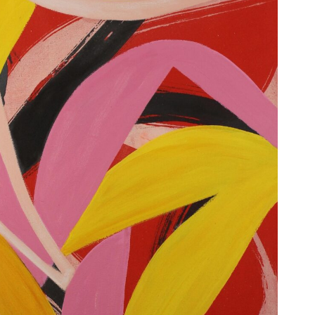
TTER-ANMELDUNG
äre mich mit der Verarbeitung meiner angegebenen Daten zum 
es Newsletters von DIE GALERIE per E-Mail einverstanden. M
g erstreckt sich auch auf die Verarbeitung meiner angegebene
en aus meinem Endgerät zum Zwecke der statistischen Analys
en der Newsletter, der Klickanzahl von enthaltenen Links und 
owie der Reichweitenmessung. Weitere Informationen finden S
enschutzhinweisen unter www.die-galerie.com/datenschutz/. 
 ist jederzeit für die Zukunft widerruflich – per E-Mail an unser
genannten Kontaktdaten www.die-galerie.com/impressum/ ode
des jeweiligen Abmeldelinks in der jeweiligen Nachricht.