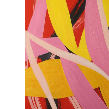
NEWSLE
Ich erkl
Zusendung d
Einwilligun
Information
Öffnungsrat
Lesedauer s
unseren Dat
Einwilligung
Impressum 
Betätigung 