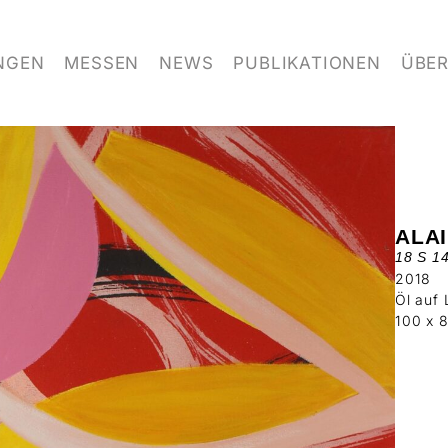
NGEN
MESSEN
NEWS
PUBLIKATIONEN
ÜBER
ALA
18 S 1
2018
Öl auf
100 x 