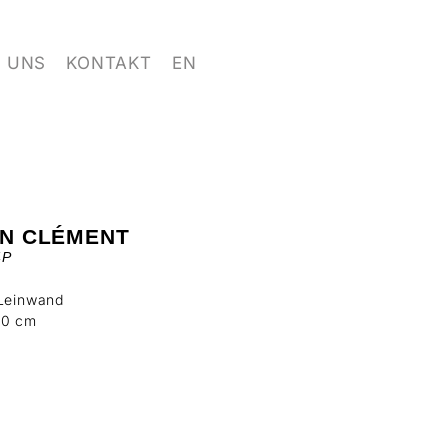
 UNS
KONTAKT
EN
IN CLÉMENT
4P
 Leinwand
80 cm