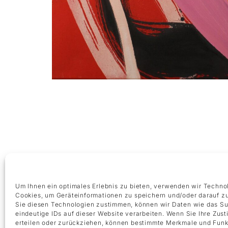
ÖFFNUNGSZEITEN
Montag – Freitag 9:00 – 18:00 Uhr
Um Ihnen ein optimales Erlebnis zu bieten, verwenden wir Techno
Samstag 10:00 – 14:00 Uhr
Cookies, um Geräteinformationen zu speichern und/oder darauf z
Sie diesen Technologien zustimmen, können wir Daten wie das Su
eindeutige IDs auf dieser Website verarbeiten. Wenn Sie Ihre Zus
KONTAKT
erteilen oder zurückziehen, können bestimmte Merkmale und Funk
+49 69 97 14 71 0