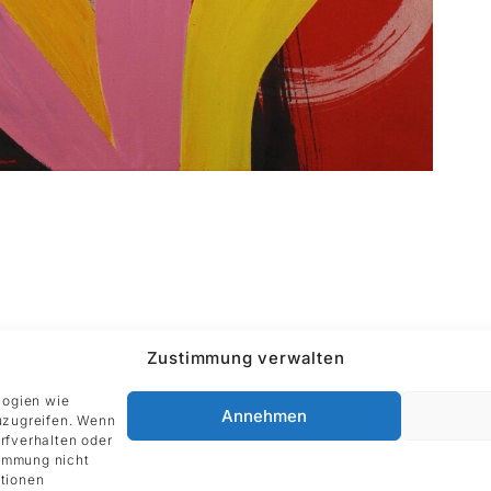
Zustimmung verwalten
ADRESSE
Impressum
DIE GALERIE GmbH
logien wie
Annehmen
Grüneburgweg 123
uzugreifen. Wenn
60323 Frankfurt am Main
rfverhalten oder
timmung nicht
Deutschland
tionen