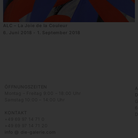
ALC – La Joie de la Couleur
6. Juni 2018 - 1. September 2018
ÖFFNUNGSZEITEN
A
Montag – Freitag 9:00 – 18:00 Uhr
D
Samstag 10:00 – 14:00 Uhr
G
6
KONTAKT
D
+49 69 97 14 71 0
+49 69 97 14 71 20
info @ die-galerie.com