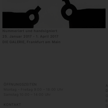
Nummeriert und handsigniert
25. Januar 2017 - 1. April 2017
DIE GALERIE, Frankfurt am Main
ÖFFNUNGSZEITEN
A
Montag – Freitag 9:00 – 18:00 Uhr
D
Samstag 10:00 – 14:00 Uhr
G
6
KONTAKT
D