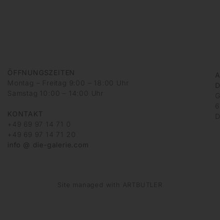
ÖFFNUNGSZEITEN
A
Montag – Freitag 9:00 – 18:00 Uhr
D
Samstag 10:00 – 14:00 Uhr
G
6
KONTAKT
D
+49 69 97 14 71 0
+49 69 97 14 71 20
info @ die-galerie.com
Site managed with ARTBUTLER