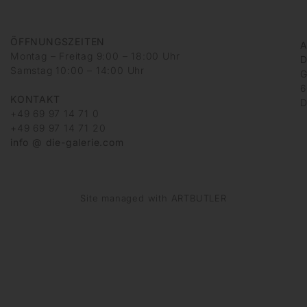
ÖFFNUNGSZEITEN
A
Montag – Freitag 9:00 – 18:00 Uhr
D
Samstag 10:00 – 14:00 Uhr
G
6
KONTAKT
D
+49 69 97 14 71 0
+49 69 97 14 71 20
info @ die-galerie.com
Site managed with ARTBUTLER