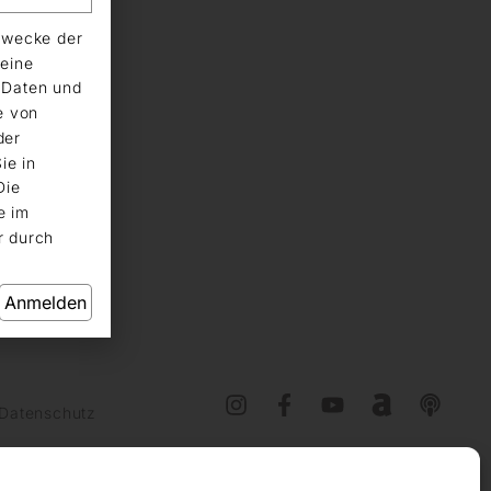
Zwecke der
eine
n Daten und
e von
der
ie in
Die
e im
r durch
Anmelden
Datenschutz