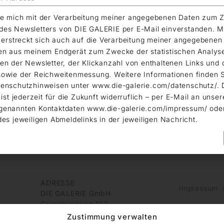
äre mich mit der Verarbeitung meiner angegebenen Daten zum 
es Newsletters von DIE GALERIE per E-Mail einverstanden. M
g erstreckt sich auch auf die Verarbeitung meiner angegebene
en aus meinem Endgerät zum Zwecke der statistischen Analys
en der Newsletter, der Klickanzahl von enthaltenen Links und 
PFE
owie der Reichweitenmessung. Weitere Informationen finden S
i 2016 - 3. September 2016
enschutzhinweisen unter www.die-galerie.com/datenschutz/. 
LERIE, Frankfurt am Main
 ist jederzeit für die Zukunft widerruflich – per E-Mail an unser
genannten Kontaktdaten www.die-galerie.com/impressum/ ode
des jeweiligen Abmeldelinks in der jeweiligen Nachricht.
ADRESSE
Impressum
DIE GALERIE GmbH
Grüneburgweg 123
60323 Frankfurt am Main
Zustimmung verwalten