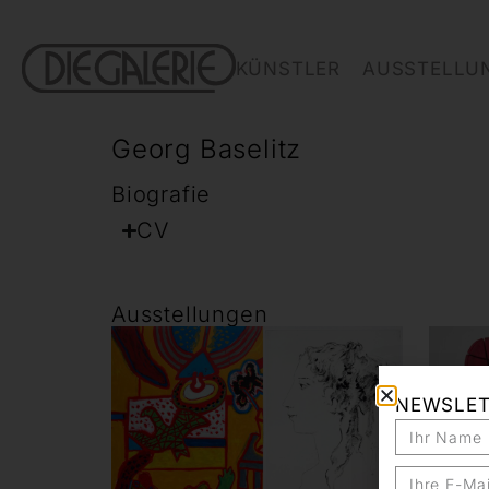
KÜNSTLER
AUSSTELLU
Georg Baselitz
Biografie
CV
Ausstellungen
NEWSLE