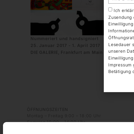
Ich erkl
Zusendung d
Einwilligun
Information
Öffnungsrat
Nummeriert und handsigniert
100 KÖ
Lesedauer s
25. Januar 2017 - 1. April 2017
9. Jun
unseren Dat
DIE GALERIE, Frankfurt am Main
DIE GA
Einwilligung
Impressum 
Betätigung 
ÖFFNUNGSZEITEN
Montag – Freitag 9:00 – 18:00 Uhr
Samstag 10:00 – 14:00 Uhr