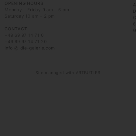
OPENING HOURS
Monday – Friday 9 am – 6 pm
D
Saturday 10 am – 2 pm
G
6
CONTACT
G
+49 69 97 14 71 0
+49 69 97 14 71 20
info @ die-galerie.com
Site managed with ARTBUTLER