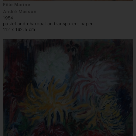
Fête Marine
André Masson
1954
pastel and charcoal on transparent paper
112 x 162.5 cm