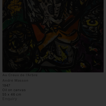
Au Creux de l’Arbre
André Masson
1947
Oil on canvas
55 x 46 cm
Enquiry